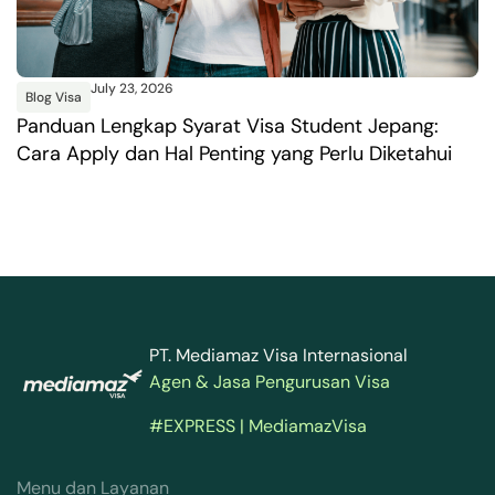
July 23, 2026
Blog Visa
B
Panduan Lengkap Syarat Visa Student Jepang:
P
Cara Apply dan Hal Penting yang Perlu Diketahui
P
PT. Mediamaz Visa Internasional
Agen & Jasa Pengurusan Visa
#EXPRESS | MediamazVisa
Menu dan Layanan