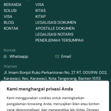
BERANDA
VISA
SOLUSI
KITAS
VISA
KITAP
BLOG
LEGALISASI DOKUMEN
KONTAK
APOSTILLE DOKUMEN
LEGALISASI NOTARIS
PENERJEMAH TERSUMPAH
Kontak
Whatsapp
Email
Alamat
Jl. Imam Bonjol Ruko Perkantoran No. 27 RT. 001/RW. 002,
Karawaci, Kec. Karawaci, Kota Tangerang, Banten 15113
Kami menghargai privasi Anda
Kami menggunakan cookies untuk meningkatkan
pengalaman browsing Anda, menyajikan iklan atau konten
2025 © Mediamaz Visa . All rights reserved.
yang dipersonalisasi, dan menganalisis lalu lintas. Dengan