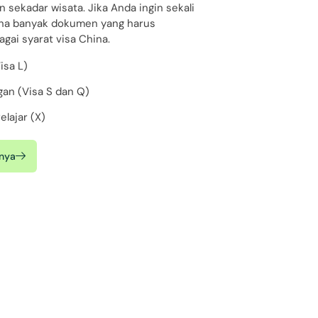
 sekadar wisata. Jika Anda ingin sekali
ina banyak dokumen yang harus
gai syarat visa China.
isa L)
gan (Visa S dan Q)
elajar (X)
nya