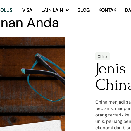
SOLUSI
SOLUSI
VISA
VISA
LAIN LAIN
LAIN LAIN
BLOG
BLOG
KONTAK
KONTAK
B
B
lanan Anda
China
Jenis
Chin
China menjadi sal
pebisnis, maupun
orang tertarik k
unik, peluang pen
ekonomi dan bisni