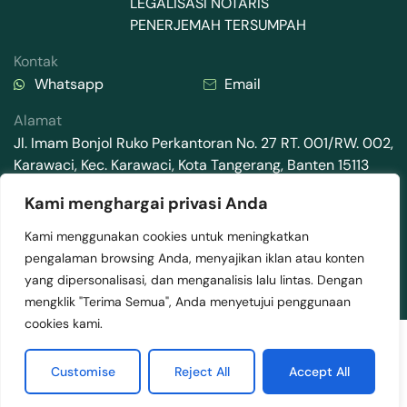
LEGALISASI NOTARIS
PENERJEMAH TERSUMPAH
Kontak
Whatsapp
Email
Alamat
Jl. Imam Bonjol Ruko Perkantoran No. 27 RT. 001/RW. 002,
Karawaci, Kec. Karawaci, Kota Tangerang, Banten 15113
Kami menghargai privasi Anda
Kami menggunakan cookies untuk meningkatkan
pengalaman browsing Anda, menyajikan iklan atau konten
2025 © Mediamaz Visa . All rights reserved.
yang dipersonalisasi, dan menganalisis lalu lintas. Dengan
Terms & Conditions
Privacy Policy
mengklik "Terima Semua", Anda menyetujui penggunaan
cookies kami.
Customise
Reject All
Accept All