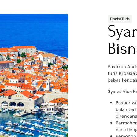
Bisnis/Turis
Syar
Bisn
Pastikan And
turis Kroasia
bebas kendal
Syarat Visa K
Paspor wa
bulan ter
direncana
Permohona
dan dilen
Pemohon t