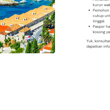
kurun wak
Pemohon m
cukup unt
tinggal.
Paspor ha
kosong ya
Yuk, konsulta
dapatkan inf