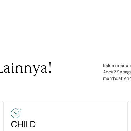
 Lainnya!
Belum menemu
Anda? Sebaga
membuat And
CHILD