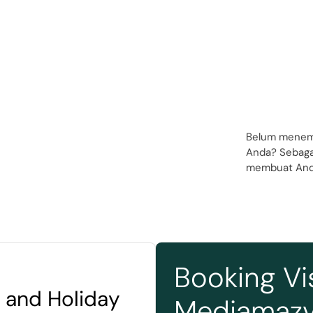
Belum menemu
Anda? Sebaga
membuat And
Booking Vi
 and Holiday
Mediamazv