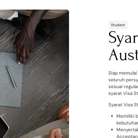
Student
Syar
Aust
Siap memulai 
seluruh persy
sesuai regul
syarat Visa S
Syarat Visa S
Memiliki 
kebutuhan
Menyertak
Acceptance