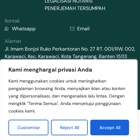
LEGALISASI NOTARIS
PENERJEMAH TERSUMPAH
Kontak
Whatsapp
Email
Alamat
Jl. Imam Bonjol Ruko Perkantoran No. 27 RT. 001/RW. 002,
Karawaci, Kec. Karawaci, Kota Tangerang, Banten 15113
Kami menghargai privasi Anda
Kami menggunakan cookies untuk meningkatkan
pengalaman browsing Anda, menyajikan iklan atau konten
2025 © Mediamaz Visa . All rights reserved.
yang dipersonalisasi, dan menganalisis lalu lintas. Dengan
Terms & Conditions
Privacy Policy
mengklik "Terima Semua", Anda menyetujui penggunaan
cookies kami.
Customise
Reject All
Accept All