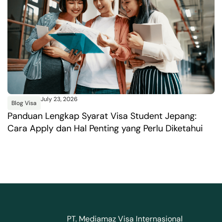
July 23, 2026
Blog Visa
B
Panduan Lengkap Syarat Visa Student Jepang:
P
Cara Apply dan Hal Penting yang Perlu Diketahui
P
PT. Mediamaz Visa Internasional