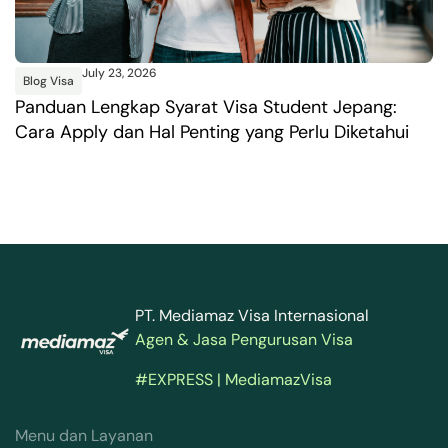
July 23, 2026
Blog Visa
B
Panduan Lengkap Syarat Visa Student Jepang:
P
Cara Apply dan Hal Penting yang Perlu Diketahui
P
PT. Mediamaz Visa Internasional
Agen & Jasa Pengurusan Visa
#EXPRESS | MediamazVisa
Menu dan Layanan