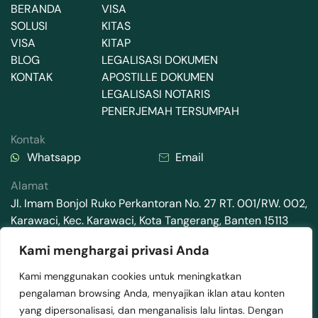
BERANDA
VISA
SOLUSI
KITAS
VISA
KITAP
BLOG
LEGALISASI DOKUMEN
KONTAK
APOSTILLE DOKUMEN
LEGALISASI NOTARIS
PENERJEMAH TERSUMPAH
Kontak
Whatsapp
Email
Alamat
Jl. Imam Bonjol Ruko Perkantoran No. 27 RT. 001/RW. 002,
Karawaci, Kec. Karawaci, Kota Tangerang, Banten 15113
Kami menghargai privasi Anda
Kami menggunakan cookies untuk meningkatkan
pengalaman browsing Anda, menyajikan iklan atau konten
2025 © Mediamaz Visa . All rights reserved.
yang dipersonalisasi, dan menganalisis lalu lintas. Dengan